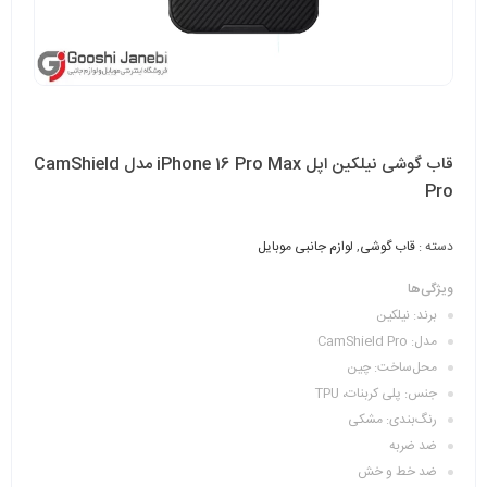
قاب گوشی نیلکین اپل iPhone 16 Pro Max مدل CamShield
Pro
دسته :
قاب گوشی
,
لوازم جانبی موبایل
ویژگی‌ها
برند: نیلکین
مدل: CamShield Pro
محل‌ساخت: چین
جنس: پلی کربنات، TPU
رنگ‌بندی: مشکی
ضد ضربه
ضد خط و خش