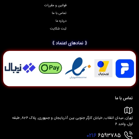
قوانین و مقررات
تماس با ما
درباره ما
ثبت شکایت
⟪ نمادهای اعتماد ⟫
تماس با ما
تهران, میدان انقلاب, خیابان کارگر جنوبی بین آذربایجان و جمهوری, پلاک 826, طبقه
اول، واحد 6
0216
6593785