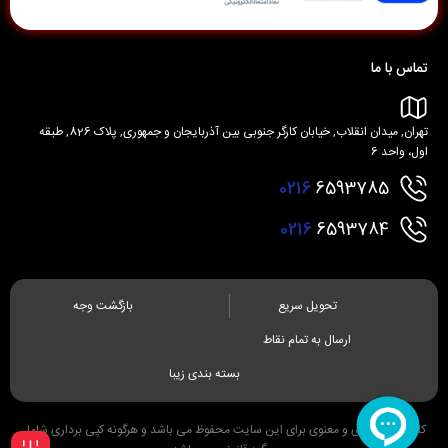
تماس با ما
تهران, میدان انقلاب, خیابان کارگر جنوبی بین آذربایجان و جمهوری, پلاک 826, طبقه
اول، واحد 6
0216
6593785
0216
6593784
تحویل سریع
بازگشت وجه
ارسال به تمام نقاط
بسته بندی زیبا
کلیه حقوق مادی و معنوی برای این سایت محفوظ می باشد و هرگونه کپی برداری شامل