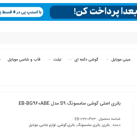
مینی موبایل
گوشی دکمه ای
تبلت
قاب و شاسی موبایل
ب
باتری اصلی گوشی سامسونگ S9 مدل EB-BG960ABE
شناسه محصول :
EB-2320473
دسته :
باتری
,
باتری سامسونگ
,
باتری گوشی
,
لوازم جانبی موبایل