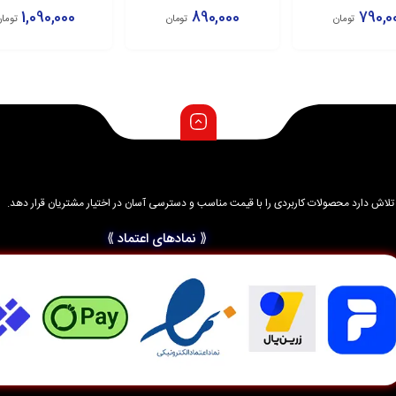
BA530ABE
BG925AB
1,090,000
890,000
790,0
تومان
تومان
تومان
زودن به سبد
افزودن به سبد
افزودن به سبد
د و تلاش دارد محصولات کاربردی را با قیمت مناسب و دسترسی آسان در اختیار مشتریان قرار دهد.
⟪ نمادهای اعتماد ⟫