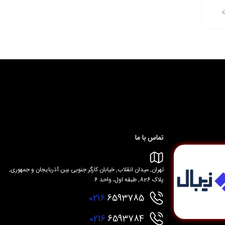
تماس با ما
تهران, میدان انقلاب, خیابان کارگر جنوبی بین آذربایجان و جمهوری,
پلاک 826, طبقه اول، واحد 6
0216
6593785
0216
6593784