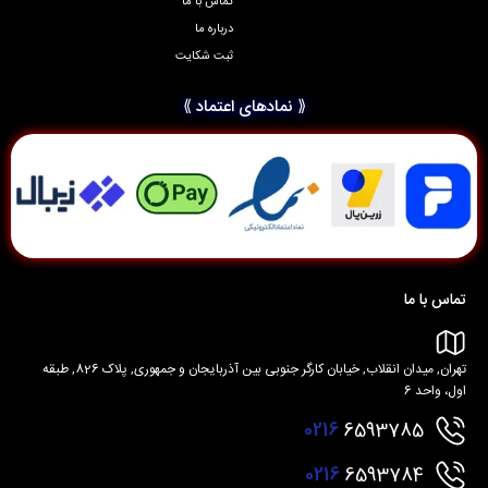
تماس با ما
درباره ما
ثبت شکایت
⟪ نمادهای اعتماد ⟫
تماس با ما
تهران, میدان انقلاب, خیابان کارگر جنوبی بین آذربایجان و جمهوری, پلاک 826, طبقه
اول، واحد 6
0216
6593785
0216
6593784