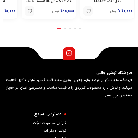
2018 A6 مدل EB-BJ800ABE
S6 Edge مدل EB-
C9 pro مدل EB-BC900ABE
BG925ABE
790,000
790,000
960,000
تومان
تومان
فروشگاه گوشی جانبی
فروشگاه ما با تمرکز بر عرضه لوازم جانبی موبایل مانند قاب، گلس، شارژر و کابل فعالیت
می‌کند و تلاش دارد محصولات کاربردی را با قیمت مناسب و دسترسی آسان در اختیار
مشتریان قرار دهد.
دسترسی سریع
گارانتی محصولات شرکت
قوانین و مقررات