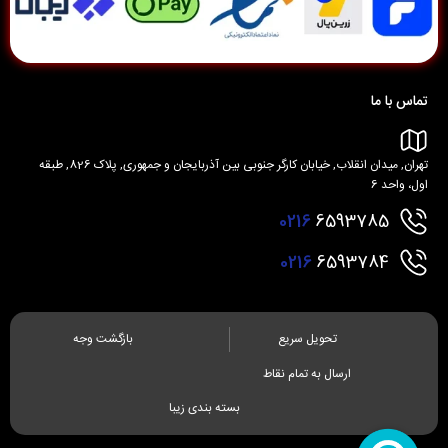
تماس با ما
تهران, میدان انقلاب, خیابان کارگر جنوبی بین آذربایجان و جمهوری, پلاک 826, طبقه
اول، واحد 6
0216
6593785
0216
6593784
تحویل سریع
بازگشت وجه
ارسال به تمام نقاط
بسته بندی زیبا