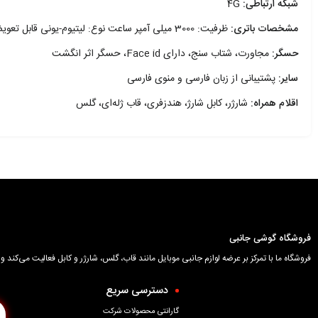
شبکه ارتباطی:
4G
مشخصات باتری:
ظرفیت: 3000 میلی آمپر ساعت نوع: لیتیوم-یونی قابل تعویض
حسگر:
مجاورت، شتاب سنج، دارای Face id، حسگر اثر انگشت
سایر:
پشتیبانی از زبان فارسی و منوی فارسی
اقلام همراه:
شارژر، کابل شارژ، هندزفری، قاب ژله‌ای، گلس
فروشگاه گوشی جانبی
فروشگاه ما با تمرکز بر عرضه لوازم جانبی موبایل مانند قاب، گلس، شارژر و کابل فعالیت می‌کن
دسترسی سریع
گارانتی محصولات شرکت