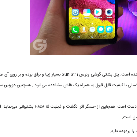
و ساخت گوشی ونوس سان اس31 از پلاستیکی با کیفیت استفاده شده است. پنل پشتی گوشی ونوس Sun S31 بسیار زیبا و براق بوده و 
دوربین س
ابعاد این گوشی به طول 156، عرض 74 و ضخامت 8 میلی‌متری بسیار خوش دست است. همچنین از حسگر اثر انگشت و قابلیت Face id پشتیب