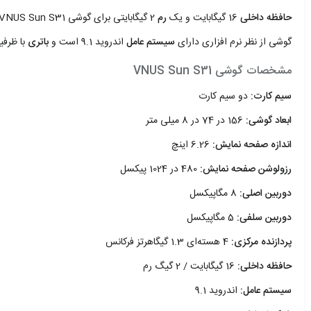
حافظه داخلی
16 گیگابایت و یک
رم
گوشی از نظر نرم افزاری دارای
سیستم عامل
اندروید 9.1 است و
باتری
با ظرفیت 3000 میلی آمپر ساعت انرژی آن ر
مشخصات گوشی VNUS Sun S31
سیم کارت:
دو سیم کارت
ابعاد گوشی:
156 در 74 در 8 میلی متر
اندازه صفحه نمایش:
6.26 اینچ
رزولوشن صفحه نمایش:
480 در 1024 پیکسل
دوربین اصلی:
8 مگاپیکسل
دوربین سلفی:
5 مگاپیکسل
پردازنده مرکزی:
4 هسته‌ای 1.3 گیگاهرتز فرکانس
حافظه داخلی:
16 گیگابایت / 2 گیگ رم
سیستم عامل:
اندروید 9.1