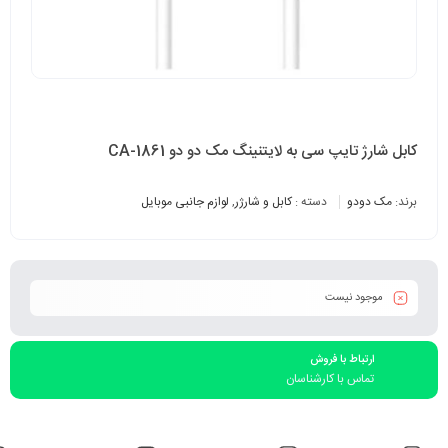
کابل شارژ تایپ سی به لایتنینگ مک دو دو CA-1861
برند:
مک دودو
دسته :
کابل و شارژر
,
لوازم جانبی موبایل
موجود نیست
ارتباط با فروش
تماس با کارشناسان