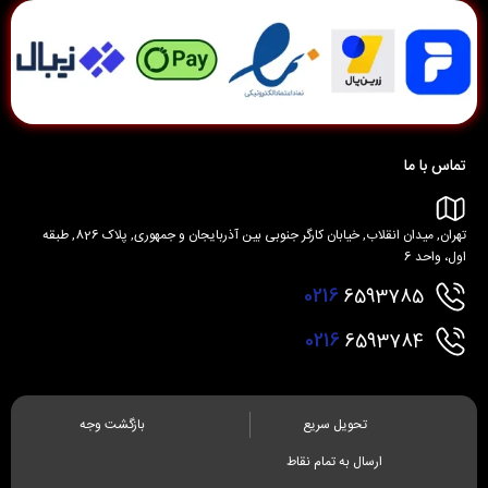
تماس با ما
تهران, میدان انقلاب, خیابان کارگر جنوبی بین آذربایجان و جمهوری, پلاک 826, طبقه
اول، واحد 6
0216
6593785
0216
6593784
تحویل سریع
بازگشت وجه
ارسال به تمام نقاط