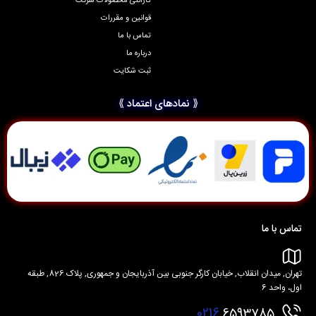
گارانتی محصولات شرکت
قوانین و مقررات
تماس با ما
درباره ما
ثبت شکایت
⟪ نمادهای اعتماد ⟫
تماس با ما
تهران, میدان انقلاب, خیابان کارگر جنوبی بین آذربایجان و جمهوری, پلاک 826, طبقه
اول، واحد 6
0216
6593785