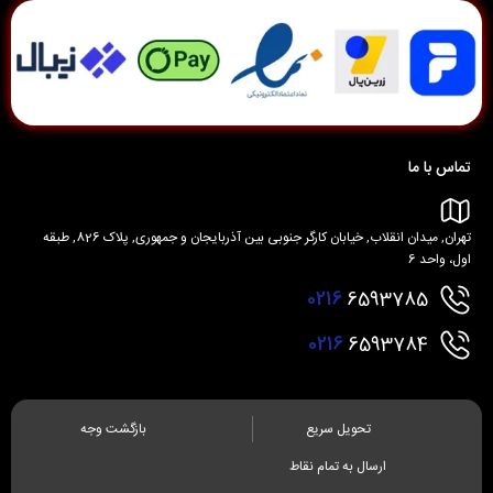
تماس با ما
تهران, میدان انقلاب, خیابان کارگر جنوبی بین آذربایجان و جمهوری, پلاک 826, طبقه
اول، واحد 6
0216
6593785
0216
6593784
تحویل سریع
بازگشت وجه
ارسال به تمام نقاط