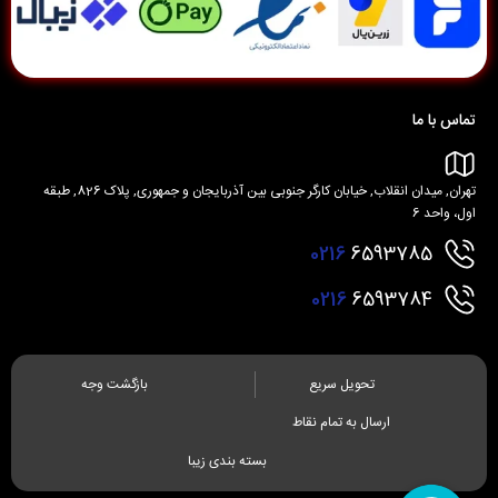
تماس با ما
تهران, میدان انقلاب, خیابان کارگر جنوبی بین آذربایجان و جمهوری, پلاک 826, طبقه
اول، واحد 6
0216
6593785
0216
6593784
تحویل سریع
بازگشت وجه
ارسال به تمام نقاط
بسته بندی زیبا