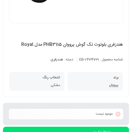
هندزفری بلوتوث تک گوش پرووان PHB3115 مدل Royal
شناسه محصول :
EB-2434731
دسته :
هندزفری
برند
انتخاب رنگ
پرووان
مشکی
موجود نیست