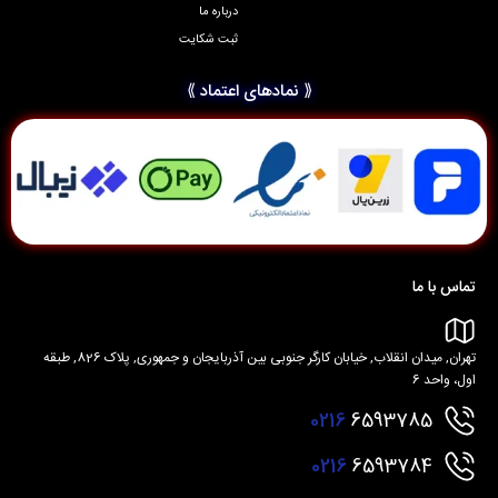
درباره ما
ثبت شکایت
⟪ نمادهای اعتماد ⟫
تماس با ما
تهران, میدان انقلاب, خیابان کارگر جنوبی بین آذربایجان و جمهوری, پلاک 826, طبقه
اول، واحد 6
0216
6593785
0216
6593784