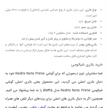
نوع باتری
: این مدل باتری از نوع جدانی نشدنی (داخلی) با ظرفیت 3100 میلی
امپر است.
شارژ سریع
: دارد.
شارژر بی سیم
:
ندارد.
فناوری استفاده شده
: شارژ معکوس 9 وات
عمر طولانی، با دوام بالا و مقاوم در برابر شارژ و گرم شدن بیش از حد
باتری‌های پلیمر:
از مزیت‌های این باتری ها این است که طراحی آنها در اشکال و
اندازه‌ های مختلف است. این باتری ها به شکل بسیار نازک و حتی در حد ضخامت
کارت های اعتباری قابل ساخت هستند.
خرید باتری شیائومی
شما مشتریان عزیز درصورتی که برای گوشی Redmi Note Prime خود به
دنبال باتری اصلی می گردید، این محصول یعنی باتری اصلی گوشی
شیائومی Redmi Note Prime مدل BM45 را به شما پیشنهاد می کنیم.
همچنین اگر به دنبال باتری های اصلی برای برندهای دیگر تلفن های همراه
می گردید می توانید با مراجعه به سایت
گوشی جانبی
بهترین کیفیت و