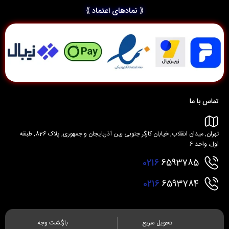
⟪ نمادهای اعتماد ⟫
تماس با ما
تهران, میدان انقلاب, خیابان کارگر جنوبی بین آذربایجان و جمهوری, پلاک 826, طبقه
اول، واحد 6
0216
6593785
0216
6593784
تحویل سریع
بازگشت وجه