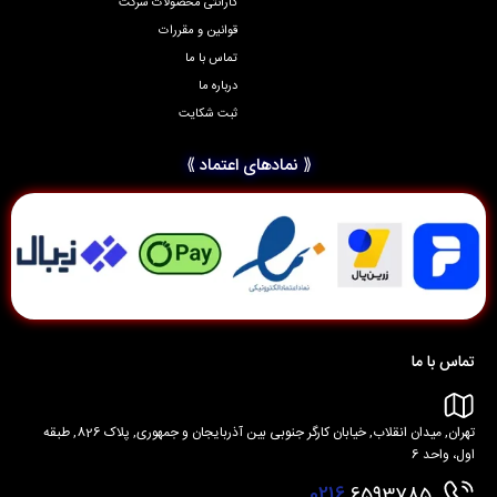
گارانتی محصولات شرکت
قوانین و مقررات
تماس با ما
درباره ما
ثبت شکایت
⟪ نمادهای اعتماد ⟫
تماس با ما
تهران, میدان انقلاب, خیابان کارگر جنوبی بین آذربایجان و جمهوری, پلاک 826, طبقه
اول، واحد 6
0216
6593785