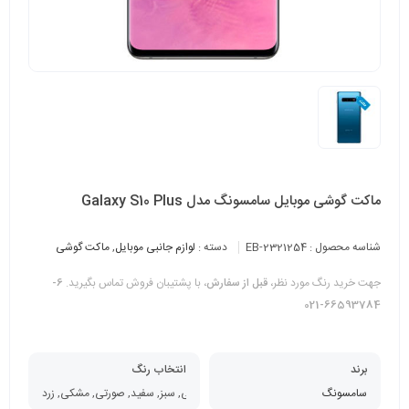
ماکت گوشی موبایل سامسونگ مدل Galaxy S10 Plus
شناسه محصول :
EB-2321254
دسته :
لوازم جانبی موبایل
,
ماکت گوشی
جهت خرید رنگ مورد نظر،
قبل از سفارش
، با پشتیبان فروش تماس بگیرید.
6-
66593784-021
برند
انتخاب رنگ
سامسونگ
آبی, سبز, سفید, صورتی, مشکی, زرد