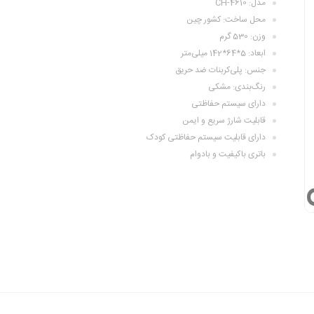
مدل: CH-4610
محل ساخت: کشور چین
وزن: 530 گرم
ابعاد: 5*64*142 میلی‌متر
جنس: پلی‌کربنات ضد حریق
رنگ‌بندی: مشکی
دارای سیستم حفاظتی
قابلیت شارژ سریع و ایمن
دارای قابلیت سیستم حفاظتی کودک
باتری باکیفیت و بادوام