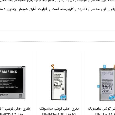
یفیت و بادوامی برخوردار است. این محصول ظرفیت بالایی دارد و از فناوری‌های جدیدی تغذیه می‌کند. بات
باتری این محصول فشرده و کاربرپسند است و قابلیت شارژر همزمان چندین دستگا
لی گوشی سامسونگ
باتری اصلی گوشی سامسونگ
باتری اص
A8 2018 مدل EB-
A9 مدل EB-BA900ABE
مدل EB-B220AC