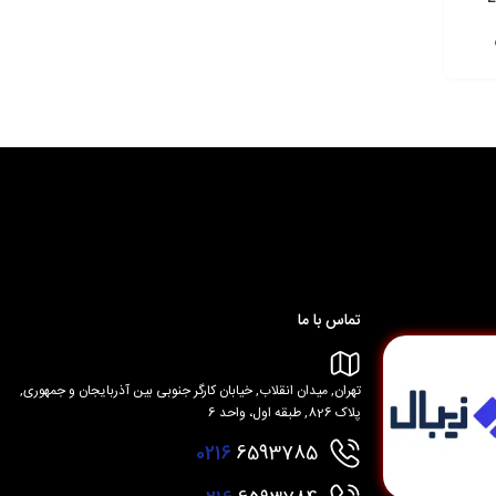
تماس با ما
تهران, میدان انقلاب, خیابان کارگر جنوبی بین آذربایجان و جمهوری,
پلاک 826, طبقه اول، واحد 6
0216
6593785