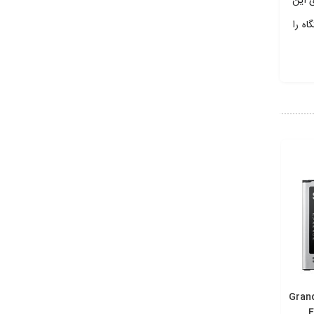
ری این
ه را
لی گوشی Grand 2