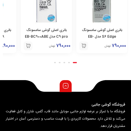
باتری اصلی گوشی سامسونگ
باتری اصلی گوشی سامسونگ
باتری ا
S6 Edge مدل EB-
C9 pro مدل EB-BC900ABE
E
BG925ABE
890,000
790,000
790,000
تومان
تومان
فروشگاه گوشی جانبی
فروشگاه ما با تمرکز بر عرضه لوازم جانبی موبایل مانند قاب، گلس، شارژر و کابل فعالیت
می‌کند و تلاش دارد محصولات کاربردی را با قیمت مناسب و دسترسی آسان در اختیار
مشتریان قرار دهد.