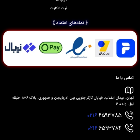
درباره ما
ثبت شکایت
⟪ نمادهای اعتماد ⟫
تماس با ما
تهران, میدان انقلاب, خیابان کارگر جنوبی بین آذربایجان و جمهوری, پلاک 826, طبقه
اول، واحد 6
0216
6593785
0216
6593784