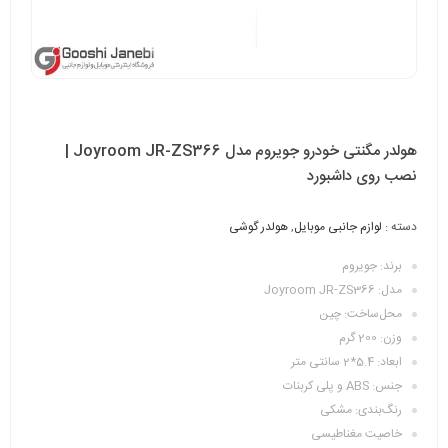
هولدر مگنتی خودرو جویروم مدل Joyroom JR-ZS366 |
نصب روی داشبورد
دسته :
لوازم جانبی موبایل
,
هولدر گوشی
برند: جویروم
مدل: Joyroom JR-ZS366
محل‌ساخت: چین
وزن: 200 گرم
ابعاد: 5.4*2 سانتی متر
جنس: ABS و پلی کربنات
رنگ‌بندی: مشکی
خاصیت مغناطیسی