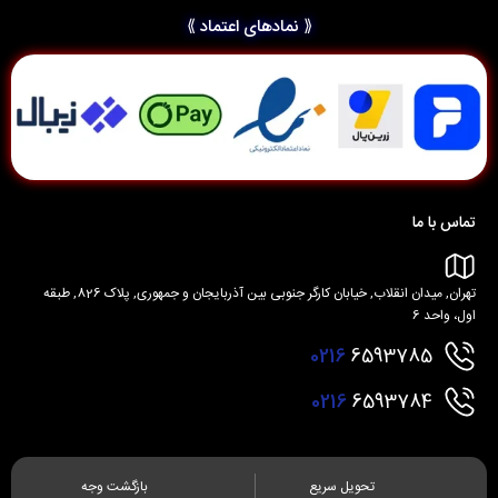
⟪ نمادهای اعتماد ⟫
تماس با ما
تهران, میدان انقلاب, خیابان کارگر جنوبی بین آذربایجان و جمهوری, پلاک 826, طبقه
اول، واحد 6
0216
6593785
0216
6593784
تحویل سریع
بازگشت وجه