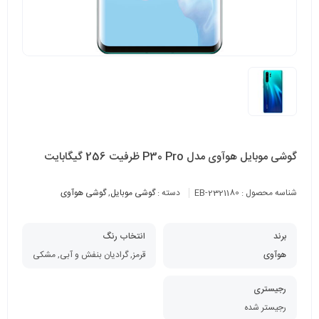
گوشی موبایل هوآوی مدل P30 Pro ظرفیت 256 گیگابایت
شناسه محصول :
EB-2321180
دسته :
گوشی موبایل
,
گوشی هوآوی
برند
انتخاب رنگ
هوآوی
آئورا, سفید, قرمز, گرادیان بنفش و آبی, مشکی
رجیستری
رجیستر شده