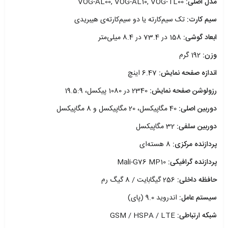
مدل اصلی:
VOG-AL00, VOG-AL10, VOG-TL00
سیم کارت:
تک سیم‌کارته یا دو سیم‌کارته‌ی هیبریدی
ابعاد گوشی:
158 در 73.4 در 8.4 میلی‌متر
وزن:
192 گرم
اندازه صفحه نمایش:
6.47 اینچ
رزولوشن صفحه نمایش:
2340 در 1080 پیکسل، 19.5:9
دوربین اصلی:
40 مگاپیکسل، 20 مگاپیکسل و 8 مگاپیکسل
دوربین سلفی:
32 مگاپیکسل
پردازنده مرکزی:
8 هسته‌ای
پردازنده گرافیکی:
Mali-G76 MP10
حافظه داخلی:
256 گیگابایت / 8 گیگ رم
سیستم عامل:
اندروید 9.0 (پای)
شبکه ارتباطی:
GSM / HSPA / LTE