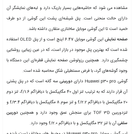
مشاهده می شود که حاشیه‌هایی بسیار باریک دارد و لبه‌های نمایشگر آن
دارای حالت منحنی است. پنل شیشه‌ای پشت این گوشی از دو طرف
خمید است تا این گوشی موبایل ساختاری متقارن داشته باشد.
صفحه نمایش
این گوشی موبایل 6.47 اینچ است و از پنل OLED استفاده
شده است که بهترین پنل موجود در بازار است، که در عین زیبایی روشنایی
چشمگیری دارد. همچنین رزولوشن صفحه نمایش قطره‌ای این دستگاه با
وجود گوشه‌های گرد، با فرض مستطیلی شکل محاسبه شده است.
گوشی Huawei p30 pro دارای
دوربینی
سه گانه است که در پنل پشتی
آن قرار دارند که به ترتیب لنز اول 40 مگاپیکسل با دیافراگم f/1.6، لنز دوم
20 مگاپیکسل با دیافراگم f/2.2 و لنز سوم 8 مگاپیکسل با دیافراگم f/3.4 و
لنزدوربین TOF 3D برای سنجش عمق وجود دارد و همچنین
دوربین
سلفی
آن با لنز 32 مگاپیکسل و با دیافراگم f/2.0 وجود دارد.
این گوشی موبایل Huawei p30 pro در محیط های مختلف تست شده و