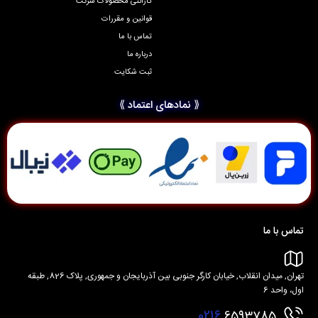
گارانتی محصولات شرکت
قوانین و مقررات
تماس با ما
درباره ما
ثبت شکایت
⟪ نمادهای اعتماد ⟫
تماس با ما
تهران, میدان انقلاب, خیابان کارگر جنوبی بین آذربایجان و جمهوری, پلاک 826, طبقه
اول، واحد 6
0216
6593785