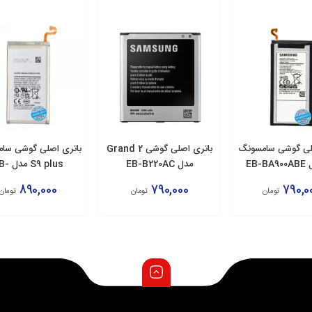
لی گوشی سامسونگ
باتری اصلی گوشی Grand 2
باتری اصلی گوشی سا
مدل EB-B220AC
S9 plus م
BG965ABE
890,000
790,000
790,0
تومان
تومان
تومان
زودن به سبد
افزودن به سبد
افزودن به سبد