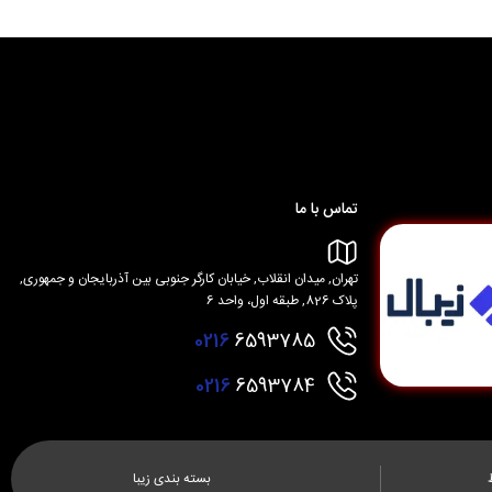
تماس با ما
تهران, میدان انقلاب, خیابان کارگر جنوبی بین آذربایجان و جمهوری,
پلاک 826, طبقه اول، واحد 6
0216
6593785
0216
6593784
بسته بندی زیبا