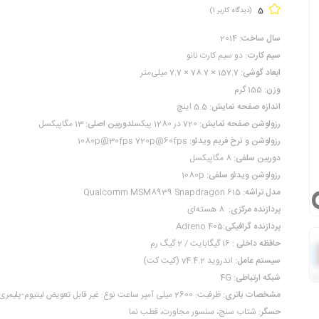
5
(دیدگاه کاربر
1
)
سال ساخت:
2014
سیم کارت:
دو سیم کارت نانو
ابعاد گوشی:
157.7 × 78.7 × 7.7 میلی‌متر
وزن:
155 گرم
اندازه صفحه نمایش:
5.5 اینچ
رزولوشن صفحه نمایش:
720 در 1280 پیکسل
دوربین اصلی:
13 مگاپیکسل
رزولوشن و نرخ فریم ویدئو:
1080p@30fps 720p@60fps
دوربین سلفی:
8 مگاپیکسل
رزولوشن ویدئو سلفی:
1080p
مدل تراشه:
Qualcomm MSM8939 Snapdragon 615
پردازنده مرکزی:
8 هسته‌ای
پردازنده گرافیکی:
Adreno 405
حافظه داخلی :
16 گیگابایت / 2 گیگ رم
سیستم عامل:
اندروید v4.4.2 (کیت کت)
شبکه ارتباطی:
4G
مشخصات باتری:
ظرفیت: 2600 میلی آمپر ساعت نوع: غیر قابل تعویض لیتیوم-پلیمری
حسگر:
شتاب سنج، سنسور مجاورت، قطب نما