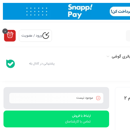
0
ورود / عضویت
اتری گوشی
پشتیبانی در کانال بله
گوشی موبایل HTC مدل Desire 820 آکبند،ظرفیت 16 گیگابایت رم 2
موجود نیست
ارتباط با فروش
تماس با کارشناسان