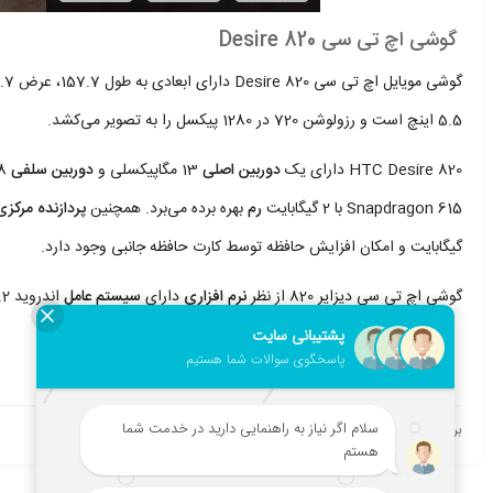
گوشی اچ تی سی Desire 820
گوشی مویایل اچ تی سی Desire 820 دارای ابعادی به طول 157.7، عرض 78.7 و ضخامت 7.7 میلی‌متر و وزن حدود 155 گرم است،
5.5 اینچ است و رزولوشن 720 در 1280 پیکسل را به تصویر می‌کشد.
HTC Desire 820 دارای یک
دوربین اصلی
13 مگاپیکسلی و
دوربین سلفی
8 مگاپیکسلی است. این گوشی موبایل از
Snapdragon 615 با 2 گیگابایت
رم
بهره برده می‌برد. همچنین
پردازنده مرکزی
گیگابایت و امکان افزایش حافظه توسط کارت حافظه جانبی وجود دارد.
گوشی اچ تی سی دیزایر 820 از نظر
نرم افزاری
دارای
سیستم عامل
اندروید v4.4.2 (کیت کت) بوده و
برچسب:
گوشی خارجی
گوشی قدیمی