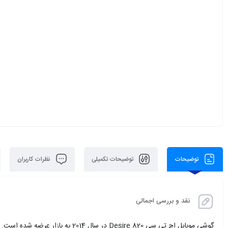
آبی, طوسی, نارنجی, خاکستری تیره, خاکستری 
توضیحات
توضیحات تکمیلی
نظرات کاربران
نقد و بررسی اجمالی