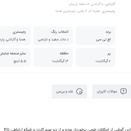
گارانتی:
با گارانتی 12 ماهه پارسان
رجیستری:
همراه کد 6 رقمی رجیستری همتا
برند
انتخاب رنگ
رجیستری
اچ تی سی
روشن, خاکستری و نارنجی, سفید براق, سفید مات, سفید و نارنجی
کد فعال سازی همتا و گارانتی پار
رم
حافظه
سایز صحفه نمایش
2 گیگابایت
16 گیگابایت
5.5 اینچ
سوالات کاربران
نقد و بررسی
گوشی موبایل اچ تی سی Desire 820 در سال 2014 به بازار عرضه شده است. این گوشی از امکانات خوبی برخوردار بوده و از دو سیم کارت و شبکه ارتباطی 4G