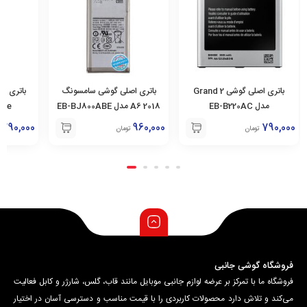
باتری اصلی گوشی سامسونگ
باتری اصلی گوشی سامسونگ
باتری ا
2018 A6 مدل EB-BJ800ABE
S6 Edge مدل EB-
C9 pro مدل EB-BC900ABE
BG925ABE
790,000
790,000
960,000
تومان
تومان
فروشگاه گوشی جانبی
فروشگاه ما با تمرکز بر عرضه لوازم جانبی موبایل مانند قاب، گلس، شارژر و کابل فعالیت
می‌کند و تلاش دارد محصولات کاربردی را با قیمت مناسب و دسترسی آسان در اختیار