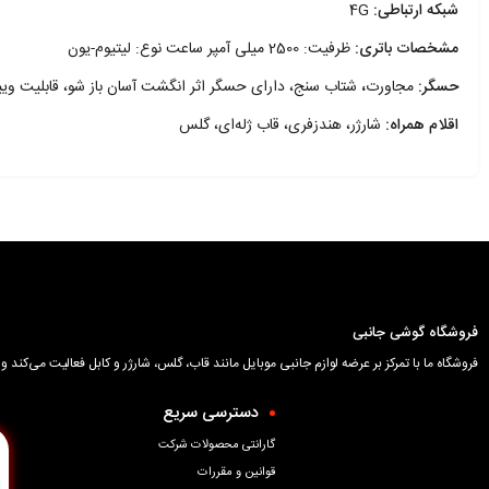
شبکه ارتباطی:
4G
مشخصات باتری:
ظرفیت: 2500 میلی آمپر ساعت نوع: لیتیوم-یون
حسگر:
مجاورت
،
شتاب سنج، دارای حسگر اثر انگشت آسان باز شو، قابلیت ویبر
اقلام همراه:
شارژر، هندزفری، قاب ژله‌ای، گلس
فروشگاه گوشی جانبی
فروشگاه ما با تمرکز بر عرضه لوازم جانبی موبایل مانند قاب، گلس، شارژر و کابل فعالیت می‌کن
دسترسی سریع
گارانتی محصولات شرکت
قوانین و مقررات