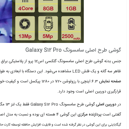
گوشی طرح اصلی سامسونگ Galaxy S12 Pro
جنس بدنه گوشی طزح اصلی سامسون
ظاهر سه گانه و یک فلش LED مشاهده می‌شود. این دستگاه با ابعادی به طول 164، عرض 75 و ضخامت 7 میلی‌متری بسیار خوش دست است. این گوشی مجهز به
صفحه نمایش
6.3 اینچی با رزولوشن 720 در 280
قرارگیری دوربین اصلی است وجود دارد.
در
دوربین اصلی
گوشی طرح سامسونگ Galaxy S12 Pro فقط یک لنز 13 مگاپیکسلی وظیفه تهیه تصاویر را برعهده دارد و
گفتنی است
پردازنده مرکزی
این گوشی 4 هسته ‌ای بوده و نسبت به مدل‎‌ اصلی عملکرد ضعیف‌تری از خود نشان می‌دهد.
گیگابایتی برای این گوشی در نظر گرفته شده است و قابلیت افزایش حافظه توسطه کارت حاف