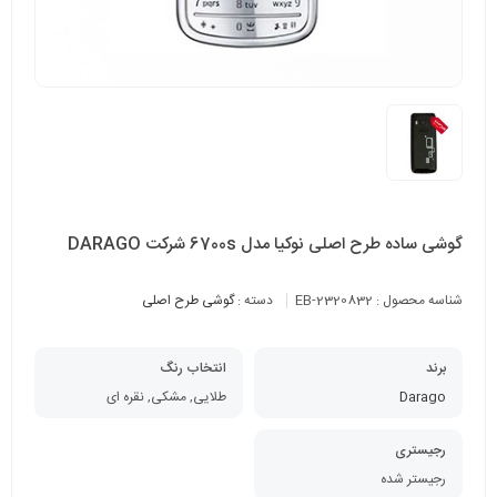
گوشی ساده طرح اصلی نوکیا مدل 6700s شرکت DARAGO
شناسه محصول :
EB-2320832
دسته :
گوشی طرح اصلی
برند
انتخاب رنگ
Darago
طلایی, مشکی, نقره ای
رجیستری
رجیستر شده