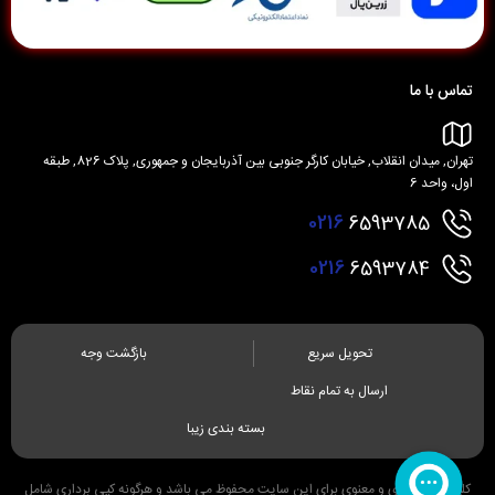
تماس با ما
تهران, میدان انقلاب, خیابان کارگر جنوبی بین آذربایجان و جمهوری, پلاک 826, طبقه
اول، واحد 6
0216
6593785
0216
6593784
تحویل سریع
بازگشت وجه
ارسال به تمام نقاط
بسته بندی زیبا
کلیه حقوق مادی و معنوی برای این سایت محفوظ می باشد و هرگونه کپی برداری شامل