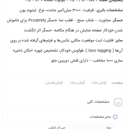
پشتیبانی شبکه:
۲G – 3G – WiFi – بلوتوث نسخه 74.0 – ۴G
مشخصات باتری:
ظرفیت: 3000 میلی‌آمپر ساعت، نوع: لیتیوم یون
حسگر:
مجاورت – شتاب سنج – قطب نما- حسگر Proximity برای خاموش
شدن خودکار صفحه نمایش در هنگام مکالمه- حسگر اثر انگشت
سایر:
قابلیت ثبت موقعیت مکانی عکس‌ها و فیلم‌های گرفته شده بر روی
آن‌ها ( Geo tagging ) ،فوکوس خودکار، تشخیص چهره- امکان ذخیره
سازی 1000 مخاطب – دارای فلش دوربین جلو
برچسب:
گوشی ساده
گوشی سبک
گوشی قدیمی
مشخصات کلی
سایر مشخصات
برند
جی ال ایکس