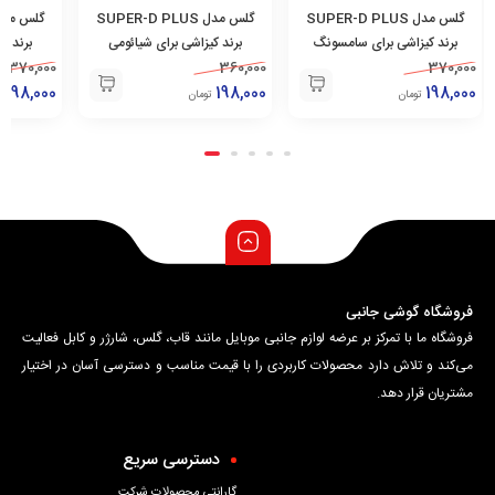
گلس مدل SUPER-D PLUS
گلس مدل SUPER-D PLUS
برند کیزاشی برای شیائومی
برند کیزاشی برای شیائومی
برند کیزا
/11 Pro
360,000
Redmi Note 10 Pro/ Poco
370,000
Redmi Note 10 ProMax/
360,000
ro
198,000
F3
198,000
Poco F4
198,000
تومان
تومان
ت
فروشگاه گوشی جانبی
فروشگاه ما با تمرکز بر عرضه لوازم جانبی موبایل مانند قاب، گلس، شارژر و کابل فعالیت
می‌کند و تلاش دارد محصولات کاربردی را با قیمت مناسب و دسترسی آسان در اختیار
مشتریان قرار دهد.
دسترسی سریع
گارانتی محصولات شرکت