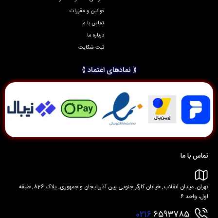
قوانین و مقررات
تماس با ما
درباره ما
ثبت شکایت
⟪ نمادهای اعتماد ⟫
تماس با ما
تهران, میدان انقلاب, خیابان کارگر جنوبی بین آذربایجان و جمهوری, پلاک 826, طبقه
اول، واحد 6
0216
6593785