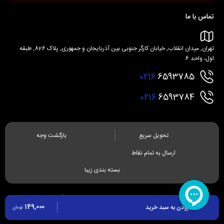
تماس با ما
تهران, میدان انقلاب, خیابان کارگر جنوبی بین آذربایجان و جمهوری, پلاک 826, طبقه
اول، واحد 6
0216
6593785
0216
6593784
تحویل سریع
بازگشت وجه
ارسال به تمام نقاط
بسته بندی زیبا
کلیه حقوق مادی و معنوی برای این سایت محفوظ می باشد و هرگونه کپی برداری شامل
149,000
پیگرد قانونی می باشد
افزودن به سبد خرید
تومان