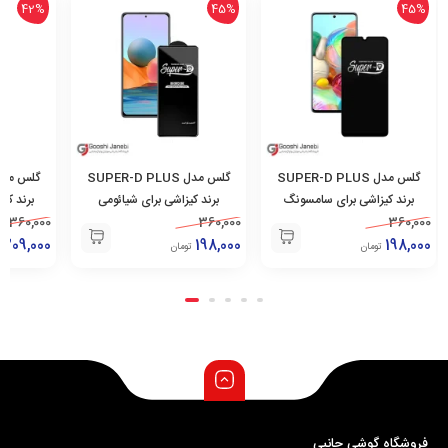
6%
42%
45%
SU
گلس مدل SUPER-D PLUS
گلس مدل SUPER-D PLUS
برند کیزاشی برای شیائومی
برند کیزاشی برای سامسونگ
ب
,000
Galaxy S23 FE/ A54
360,000
Redmi Note 10 ProMax/
360,000
,000
209,000
Poco F4
198,000
تومان
تومان
فروشگاه گوشی جانبی