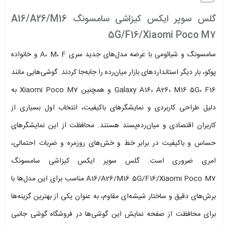
گلس سوپر ایکس کیزاشی سامسونگ A16/A26/M16
5G/F16/Xiaomi Poco M7
سامسونگ و شیائومی با عرضه مدل‌های جدید سری A، M، F و خانواده
پوکو، بار دیگر استانداردهای بازار میان‌رده را جابه‌جا کردند. گوشی‌هایی مانند
Galaxy A16، A26، M16 5G، F16 و همچنین Xiaomi Poco M7 به
دلیل طراحی کاربردی و نمایشگرهای باکیفیت، انتخاب اول بسیاری از
کاربران اقتصادی و میان‌رده‌پسند هستند. محافظت از این نمایشگرهای
حساس و باکیفیت در برابر خط و خش‌های روزمره و ضربات احتمالی،
امری ضروری است. گلس سوپر ایکس کیزاشی سامسونگ
A16/A26/M16 5G/F16/Xiaomi Poco M7 مناسب برای این مدل‌ها با
برش‌های دقیق و ساختار شیشه‌ای مقاوم، به عنوان یکی از بهترین گزینه‌ها
برای محافظت از صفحه نمایش این گوشی‌ها در فروشگاه گوشی جانبی