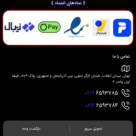
⟪ نمادهای اعتماد ⟫
تماس با ما
تهران, میدان انقلاب, خیابان کارگر جنوبی بین آذربایجان و جمهوری, پلاک 826, طبقه
اول، واحد 6
0216
6593785
0216
6593784
تحویل سریع
بازگشت وجه