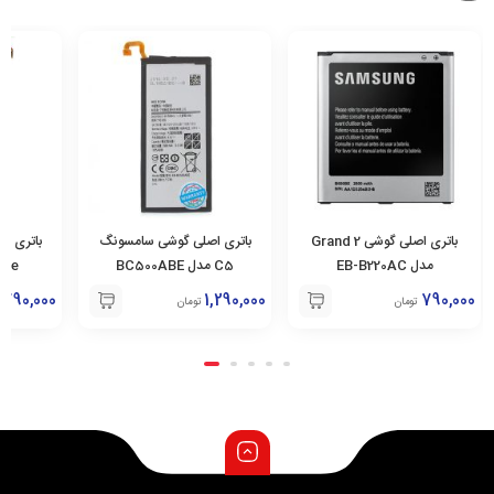
باتری اصلی گوشی Grand 2
باتری اصلی گوشی سامسونگ
باتری ا
مدل EB-B220AC
C5 مدل BC500ABE
790,000
1,290,000
790,000
تومان
تومان