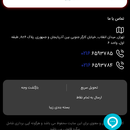
تماس با ما
تهران, میدان انقلاب, خیابان کارگر جنوبی بین آذربایجان و جمهوری, پلاک 826, طبقه
اول، واحد 6
0216
6593785
0216
6593784
تحویل سریع
بازگشت وجه
ارسال به تمام نقاط
بسته بندی زیبا
کلیه حقوق مادی و معنوی برای این سایت محفوظ می باشد و هرگونه کپی برداری شامل
پیگرد قانونی می باشد