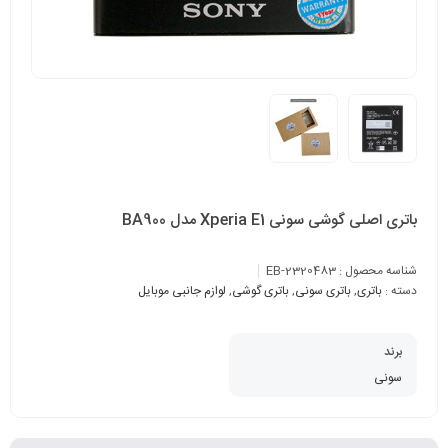
باتری اصلی گوشی سونی Xperia E1 مدل BA900
شناسه محصول :
EB-2320483
دسته :
باتری
,
باتری سونی
,
باتری گوشی
,
لوازم جانبی موبایل
برند
سونی