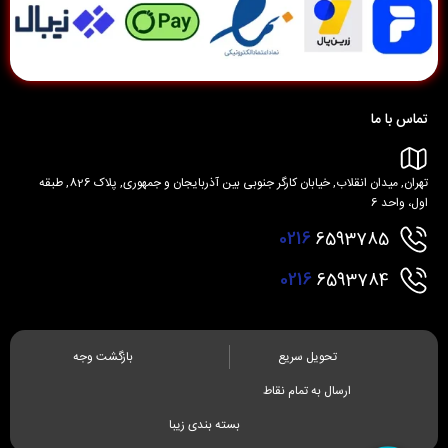
تماس با ما
تهران, میدان انقلاب, خیابان کارگر جنوبی بین آذربایجان و جمهوری, پلاک 826, طبقه
اول، واحد 6
0216
6593785
0216
6593784
تحویل سریع
بازگشت وجه
ارسال به تمام نقاط
بسته بندی زیبا