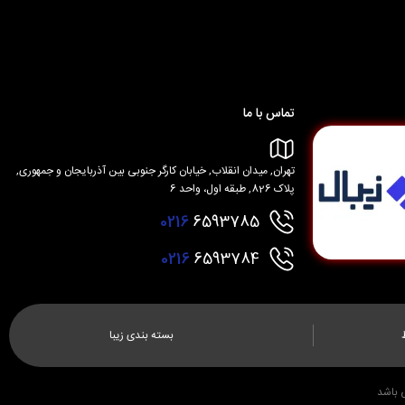
تماس با ما
تهران, میدان انقلاب, خیابان کارگر جنوبی بین آذربایجان و جمهوری,
پلاک 826, طبقه اول، واحد 6
0216
6593785
0216
6593784
بسته بندی زیبا
 باشد