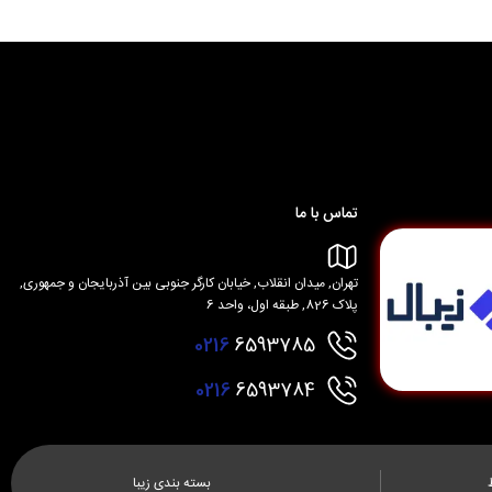
تماس با ما
تهران, میدان انقلاب, خیابان کارگر جنوبی بین آذربایجان و جمهوری,
پلاک 826, طبقه اول، واحد 6
0216
6593785
0216
6593784
بسته بندی زیبا