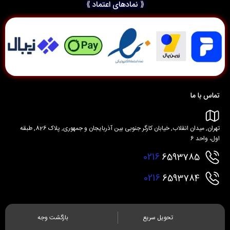
⟪ نمادهای اعتماد ⟫
تماس با ما
تهران, میدان انقلاب, خیابان کارگر جنوبی بین آذربایجان و جمهوری, پلاک 826, طبقه
اول، واحد 6
0216
6593785
0216
6593784
تحویل سریع
بازگشت وجه