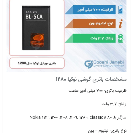
مشخصات باتری گوشی نوکیا 1280
ظرفیت باتری: 700 میلی آمپر ساعت
ولتاژ: 3.7 ولت
سازگار با: Nokia 1112 ,1200 ,1208 ,1209, 1280، classic1680
نوع باتری: لیتیوم – یون