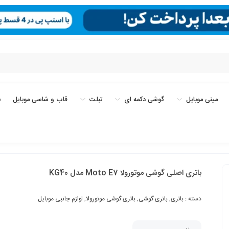
مینی موبایل
گوشی دکمه ای
تبلت
قاب و شاسی موبایل
ب
باتری اصلی گوشی موتورولا Moto E7 مدل KG40
دسته :
باتری
,
باتری گوشی
,
باتری گوشی موتورولا
,
لوازم جانبی موبایل