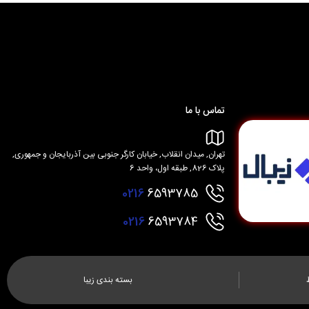
تماس با ما
تهران, میدان انقلاب, خیابان کارگر جنوبی بین آذربایجان و جمهوری,
پلاک 826, طبقه اول، واحد 6
0216
6593785
0216
6593784
بسته بندی زیبا