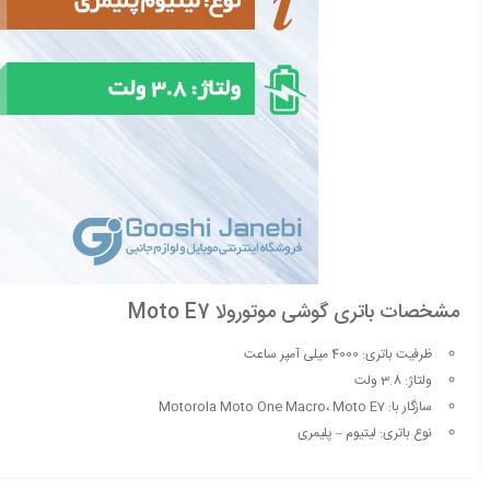
مشخصات باتری گوشی موتورولا Moto E7
ظرفیت باتری: 4000 میلی آمپر ساعت
ولتاژ: 3.8 ولت
سازگار با: Motorola Moto One Macro، Moto E7
نوع باتری: لیتیوم – پلیمری