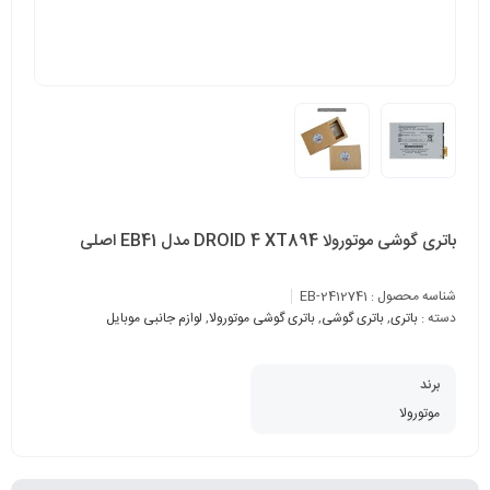
باتری گوشی موتورولا DROID 4 XT894 مدل EB41 اصلی
شناسه محصول :
EB-2412741
دسته :
باتری
,
باتری گوشی
,
باتری گوشی موتورولا
,
لوازم جانبی موبایل
برند
موتورولا