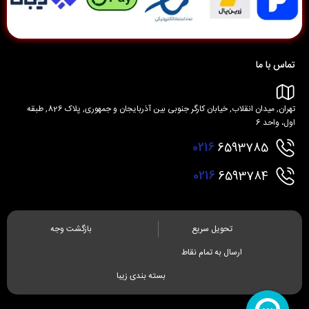
تماس با ما
تهران, میدان انقلاب, خیابان کارگر جنوبی بین آذربایجان و جمهوری, پلاک 826, طبقه
اول، واحد 6
0216
6593785
0216
6593784
تحویل سریع
بازگشت وجه
ارسال به تمام نقاط
بسته بندی زیبا