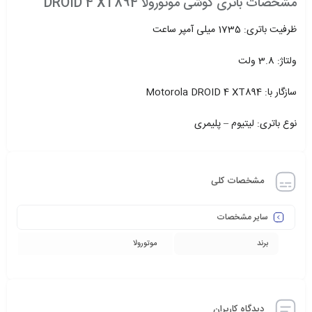
مشخصات باتری گوشی موتورولا DROID 4 XT894
ظرفیت باتری: 1735 میلی آمپر ساعت
ولتاژ: 3.8 ولت
سازگار با: Motorola DROID 4 XT894
نوع باتری: لیتیوم – پلیمری
مشخصات کلی
سایر مشخصات
برند
موتورولا
دیدگاه کاربران