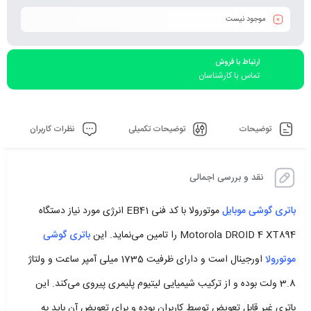
موجود نیست
ارتباط با فروش
تماس با کارشناسان
توضیحات
توضیحات تکمیلی
نظرات کاربران
نقد و بررسی اجمالی
باتری گوشی موبایل
موتورولا با کد فنی EB41 انرژی مورد نیاز دستگاه
Motorola DROID 4 XT894 را تامین می‌نماید. این
باتری گوشی
موتورولا
اورجینال است و دارای ظرفیت 1735 میلی آمپر ساعت و ولتاژ
3.8 ولت بوده و از ترکیب شیمیایی لیتیوم پلیمری پیروی می‌کند. این
باتری غیر قابل تعویض توسط کاربران بوده و برای تعویض آن باید به