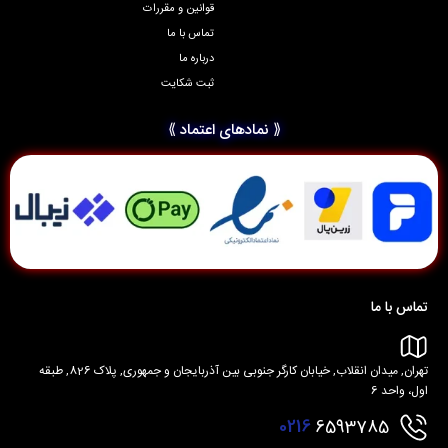
قوانین و مقررات
تماس با ما
درباره ما
ثبت شکایت
⟪ نمادهای اعتماد ⟫
تماس با ما
تهران, میدان انقلاب, خیابان کارگر جنوبی بین آذربایجان و جمهوری, پلاک 826, طبقه
اول، واحد 6
0216
6593785