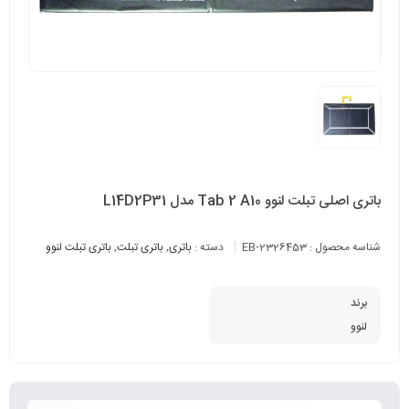
باتری اصلی تبلت لنوو Tab 2 A10 مدل L14D2P31
شناسه محصول :
EB-2326453
دسته :
باتری
,
باتری تبلت
,
باتری تبلت لنوو
برند
لنوو