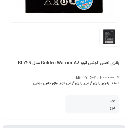
باتری اصلی گوشی لنوو Golden Warrior A8 مدل BL229
شناسه محصول :
EB-2320582
دسته :
باتری
,
باتری گوشی
,
باتری گوشی لنوو
,
لوازم جانبی موبایل
برند
لنوو