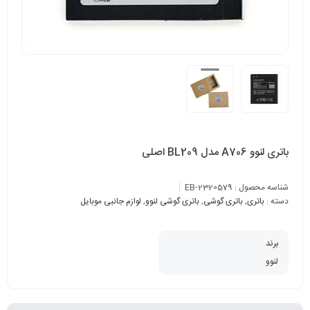
باتری لنوو A706 مدل BL209 اصلی
شناسه محصول :
EB-2320579
دسته :
باتری
,
باتری گوشی
,
باتری گوشی لنوو
,
لوازم جانبی موبایل
برند
لنوو