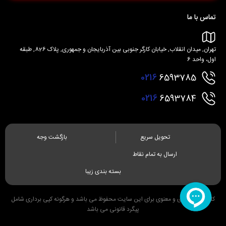
تماس با ما
تهران, میدان انقلاب, خیابان کارگر جنوبی بین آذربایجان و جمهوری, پلاک 826, طبقه
اول، واحد 6
0216
6593785
0216
6593784
تحویل سریع
بازگشت وجه
ارسال به تمام نقاط
بسته بندی زیبا
کلیه حقوق مادی و معنوی برای این سایت محفوظ می باشد و هرگونه کپی برداری شامل
پیگرد قانونی می باشد