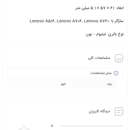
ابعاد: 61 × 57 × 5.1 میلی متر
سازگار با: Lenovo A516, Lenovo A706, Lenovo A760
نوع باتری: لیتیوم – یون
مشخصات کلی
سایر مشخصات
برند
لنوو
دیدگاه کاربران
5