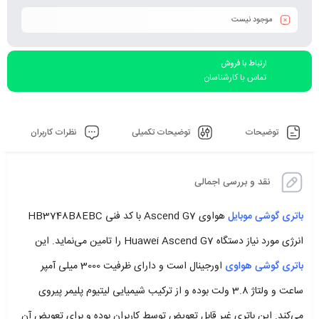
موجود نیست
ارتباط با فروش
تماس با کارشناسان
توضیحات
توضیحات تکمیلی
نظرات کاربران
نقد و بررسی اجمالی
باتری گوشی موبایل
هواوی Ascend G7 با کد فنی HB3748B8EBC
انرژی مورد نیاز دستگاه Huawei Ascend G7 را تامین می‌نماید. این
باتری گوشی هواوی
اورجینال است و دارای ظرفیت 3000 میلی آمپر
ساعت و ولتاژ 3.8 ولت بوده و از ترکیب شیمیایی لیتیوم پلیمر پیروی
می‌کند. این باتری غیر قابل تعویض توسط کاربران بوده و برای تعویض آن