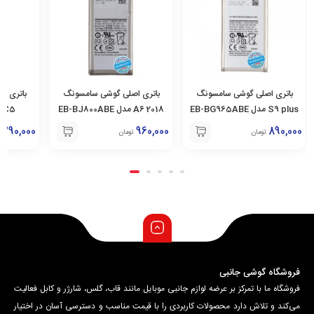
باتری اصلی گوشی سامسونگ
باتری اصلی گوشی سامسونگ
باتری ا
S9 plus مدل EB-BG965ABE
2018 A6 مدل EB-BJ800ABE
C5 مدل BC500ABE
1,290,000
960,000
890,000
تومان
تومان
فروشگاه گوشی جانبی
فروشگاه ما با تمرکز بر عرضه لوازم جانبی موبایل مانند قاب، گلس، شارژر و کابل فعالیت
می‌کند و تلاش دارد محصولات کاربردی را با قیمت مناسب و دسترسی آسان در اختیار