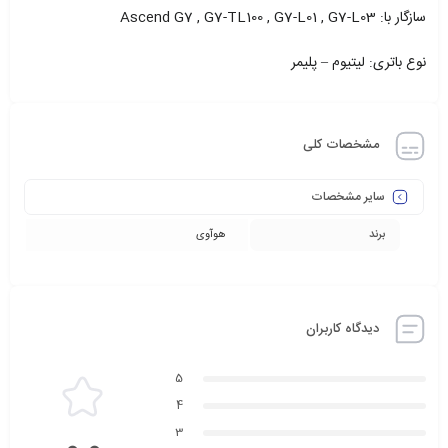
سازگار با: Ascend G7 , G7-TL100 , G7-L01 , G7-L03
نوع باتری: لیتیوم – پلیمر
مشخصات کلی
سایر مشخصات
برند
هوآوی
دیدگاه کاربران
5
4
3