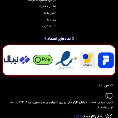
گارانتی محصولات شرکت
قوانین و مقررات
تماس با ما
درباره ما
ثبت شکایت
⟪ نمادهای اعتماد ⟫
تماس با ما
تهران, میدان انقلاب, خیابان کارگر جنوبی بین آذربایجان و جمهوری, پلاک 826, طبقه
اول، واحد 6
0216
6593785