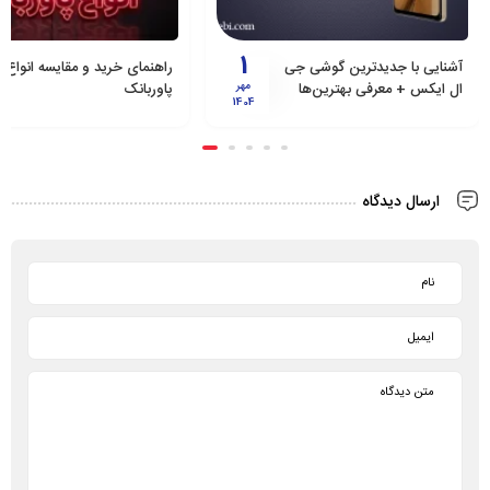
30
راهنمای خرید و مقایسه انواع
راهنمای کامل خرید گوشی طرح
پاوربانک
خرداد
اصلی | بررسی مزایا، معایب و
1405
بهترین مدل‌ها
ارسال دیدگاه