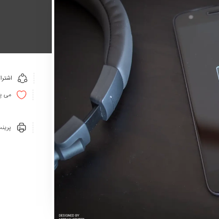
اشترا
می پ
پرینت