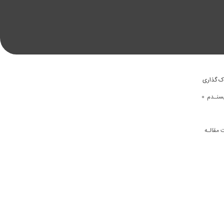
ک گذاری
0
سنـدم
 مقالـه