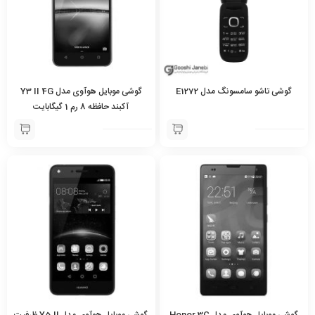
گوشی تاشو سامسونگ مدل E1272
گوشی موبایل هوآوی مدل Y3 II 4G
آکبند حافظه 8 رم 1 گیگابایت
گوشی موبایل هوآوی مدل Honor 3C
گوشی موبایل هوآوی مدل Y5 II ظرفیت