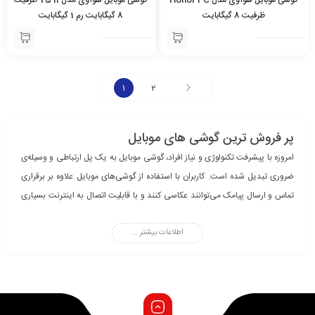
ظرفیت 8 گیگابایت
8 گیگابایت رم 1 گیگابایت
1
2
پر فروش ترین گوشی های موبایل
امروزه با پیشرفت تکنولوژی و نیاز افراد، گوشی موبایل به یک پل ارتباطی و وسیله‌ی
ضروری تبدیل شده‌ است. کاربران با استفاده از گوشی‌های موبایل علاوه بر برقراری
تماس و ارسال پیامک می‌توانند عکاسی کنند و با قابلیت اتصال به اینترنت بسیاری
از کارهای روزانه‌ی خود را انجام دهند.
اطلاعات بیشتر ...
شرکت‌های بزرگی در دنیا مانند سامسونگ، اپل، هواوی، شیائومی و … در زمینه‌ی
تولید گوشی فعالیت دارند. این کمپانی‌ها هرسال گوشی‌های جدید با امکانات و
طراحی بهتر به بازار عرضه می‌نمایند. گوشی‌های موبایل از نظر اندازه‌ی صفحه
نمایش، کیفیت و تعداد دوربین، تعداد سیم کارت، پشتیبانی از شبکه‌ی ارتباطی،
ظرفیت حافظه داخلی، رم، قدرتمند پردازنده و ظرفیت باتری با یکدیگر تفاوت دارند.