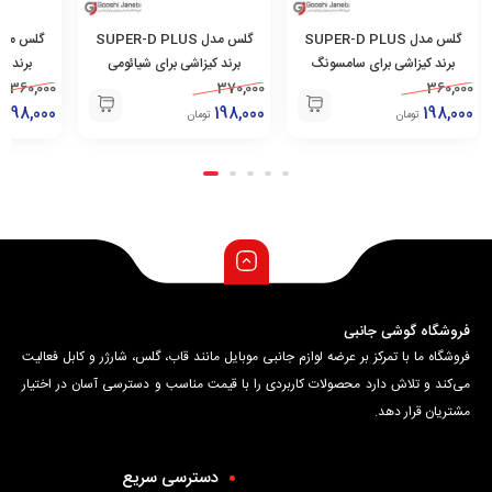
گلس مدل SUPER-D PLUS
گلس مدل SUPER-D PLUS
برند کیزاشی برای سامسونگ
برند کیزاشی برای شیائومی
برند ک
9 Pro/9
360,000
Redmi Note 10 Pro/ Poco
370,000
Galaxy A71
360,000
198,000
F3
198,000
198,000
تومان
تومان
ت
فروشگاه گوشی جانبی
فروشگاه ما با تمرکز بر عرضه لوازم جانبی موبایل مانند قاب، گلس، شارژر و کابل فعالیت
می‌کند و تلاش دارد محصولات کاربردی را با قیمت مناسب و دسترسی آسان در اختیار
مشتریان قرار دهد.
دسترسی سریع