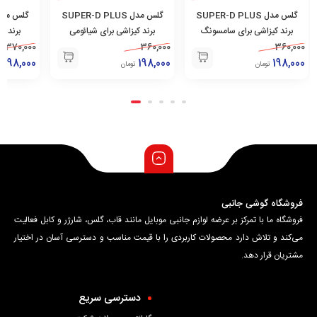
گلس مدل SUPER-D PLUS
گلس مدل SUPER-D PLUS
برند کیزاشی برای سامسونگ
برند کیزاشی برای شیائومی
برند ک
o/ Poco
370,000
Redmi Note 10 ProMax/
360,000
Galaxy A72
360,000
198,000
Poco F4
198,000
198,000
تومان
تومان
ت
فروشگاه گوشی جانبی
فروشگاه ما با تمرکز بر عرضه لوازم جانبی موبایل مانند قاب، گلس، شارژر و کابل فعالیت
می‌کند و تلاش دارد محصولات کاربردی را با قیمت مناسب و دسترسی آسان در اختیار
مشتریان قرار دهد.
دسترسی سریع