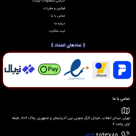
گارانتی محصولات شرکت
قوانین و مقررات
تماس با ما
درباره ما
ثبت شکایت
⟪ نمادهای اعتماد ⟫
تماس با ما
تهران, میدان انقلاب, خیابان کارگر جنوبی بین آذربایجان و جمهوری, پلاک 826, طبقه
اول، واحد 6
0216
6593785